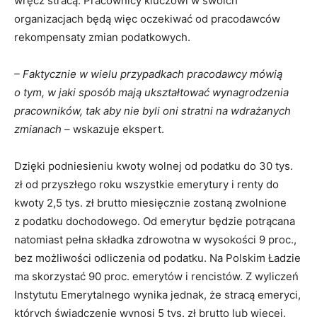
wręcz stracą. Pracownicy kluczowi w swoich
organizacjach będą więc oczekiwać od pracodawców
rekompensaty zmian podatkowych.
– Faktycznie w wielu przypadkach pracodawcy mówią
o tym, w jaki sposób mają ukształtować wynagrodzenia
pracowników, tak aby nie byli oni stratni na wdrażanych
zmianach –
wskazuje ekspert.
Dzięki podniesieniu kwoty wolnej od podatku do 30 tys.
zł od przyszłego roku wszystkie emerytury i renty do
kwoty 2,5 tys. zł brutto miesięcznie zostaną zwolnione
z podatku dochodowego. Od emerytur będzie potrącana
natomiast pełna składka zdrowotna w wysokości 9 proc.,
bez możliwości odliczenia od podatku. Na Polskim Ładzie
ma skorzystać 90 proc. emerytów i rencistów. Z wyliczeń
Instytutu Emerytalnego wynika jednak, że stracą emeryci,
których świadczenie wynosi 5 tys. zł brutto lub więcej.