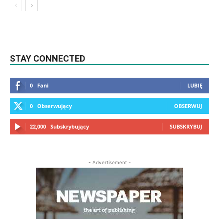
STAY CONNECTED
0
Fani
LUBIĘ
0
Obserwujący
OBSERWUJ
22,000
Subskrybujący
SUBSKRYBUJ
- Advertisement -