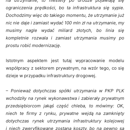
na utrzymanie, to niestety po drodze pojawiają się
ograniczenia prędkości, bo ta infrastruktura się sypie.
Dochodzimy więc do takiego momentu, że utrzymanie już
nic nie daje i zamiast wydać 100 mln zł na utrzymanie, my
musimy nagle wydać miliard złotych, bo linia się
kompletnie rozwala i zamiast utrzymania musimy po
prostu robić modernizację.
Istotnym aspektem jest tutaj wypracowanie modelu
współpracy z sektorem prywatnym, na wzór tego, co się
dzieje w przypadku infrastruktury drogowej.
– Ponieważ dotychczas spółki utrzymania w PKP PLK
wchodziły na rynek wykonawstwa i zabierały prywatnym
przedsiębiorcom jakąś część chleba, to mówimy: OK,
niech te firmy z rynku, prywatne wejdą na zamknięty
dotychczas rynek utrzymania infrastruktury kolejowej
i niech zweryfikowane zostaną koszty, bo na pewno są