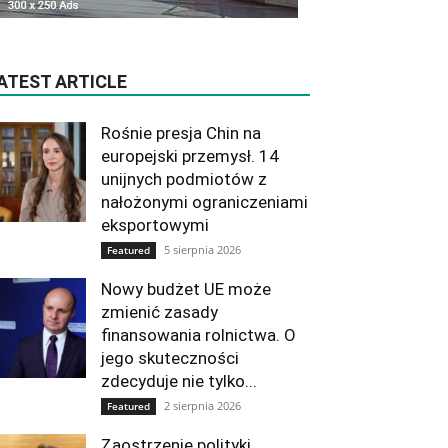
ATEST ARTICLE
Rośnie presja Chin na
europejski przemysł. 14
unijnych podmiotów z
nałożonymi ograniczeniami
eksportowymi
5 sierpnia 2026
Featured
Nowy budżet UE może
zmienić zasady
finansowania rolnictwa. O
jego skuteczności
zdecyduje nie tylko...
2 sierpnia 2026
Featured
Zaostrzenie polityki