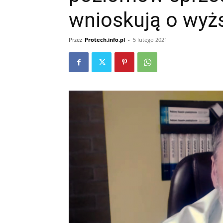
wnioskują o wyż
Przez
Protech.info.pl
-
5 lutego 2021