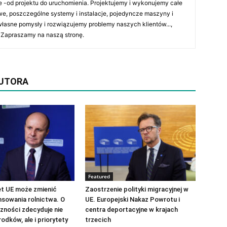
 -od projektu do uruchomienia. Projektujemy i wykonujemy całe
e, poszczególne systemy i instalacje, pojedyncze maszyny i
asne pomysły i rozwiązujemy problemy naszych klientów...,
 Zapraszamy na naszą stronę.
AUTORA
Featured
t UE może zmienić
Zaostrzenie polityki migracyjnej w
nsowania rolnictwa. O
UE. Europejski Nakaz Powrotu i
zności zdecyduje nie
centra deportacyjne w krajach
rodków, ale i priorytety
trzecich