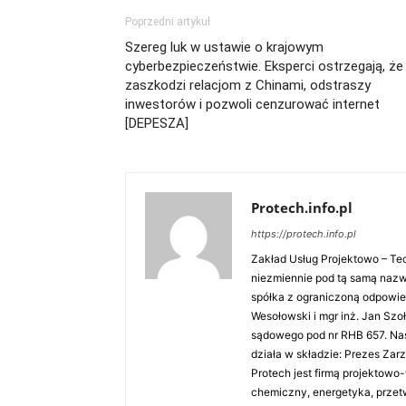
Poprzedni artykuł
Szereg luk w ustawie o krajowym
cyberbezpieczeństwie. Eksperci ostrzegają, że
zaszkodzi relacjom z Chinami, odstraszy
inwestorów i pozwoli cenzurować internet
[DEPESZA]
Protech.info.pl
https://protech.info.pl
Zakład Usług Projektowo – Tec
niezmiennie pod tą samą nazw
spółka z ograniczoną odpowied
Wesołowski i mgr inż. Jan Szoł
sądowego pod nr RHB 657. Na
działa w składzie: Prezes Zar
Protech jest firmą projektowo
chemiczny, energetyka, przet