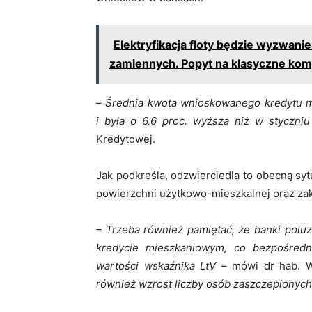
Elektryfikacja floty będzie wyzwan
zamiennych. Popyt na klasyczne ko
–
Średnia kwota wnioskowanego kredytu mi
i była o 6,6 proc. wyższa niż w styczni
Kredytowej.
Jak podkreśla, odzwierciedla to obecną sy
powierzchni użytkowo-mieszkalnej oraz za
– Trzeba również pamiętać, że banki pol
kredycie mieszkaniowym, co bezpośredn
wartości wskaźnika LtV
– mówi dr hab. 
również wzrost liczby osób zaszczepionych