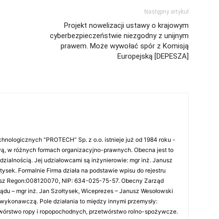
Następny artykuł
Projekt nowelizacji ustawy o krajowym
cyberbezpieczeństwie niezgodny z unijnym
prawem. Może wywołać spór z Komisją
Europejską [DEPESZA]
hnologicznych “PROTECH” Sp. z o.o. istnieje już od 1984 roku -
ą, w różnych formach organizacyjno-prawnych. Obecna jest to
zialnością. Jej udziałowcami są inżynierowie: mgr inż. Janusz
tysek. Formalnie Firma działa na podstawie wpisu do rejestru
sz Regon:008120070, NIP: 634-025-75-57. Obecny Zarząd
ządu – mgr inż. Jan Szołtysek, Wiceprezes – Janusz Wesołowski
-wykonawczą. Pole działania to między innymi przemysły:
wórstwo ropy i ropopochodnych, przetwórstwo rolno-spożywcze.