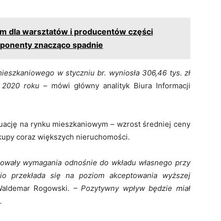
iem dla warsztatów i producentów części
mponenty znacząco spadnie
eszkaniowego w styczniu br. wyniosła 306,46 tys. zł
u 2020 roku
– mówi główny analityk Biura Informacji
tuację na rynku mieszkaniowym – wzrost średniej ceny
kupy coraz większych nieruchomości.
uzowały wymagania odnośnie do wkładu własnego przy
io przekłada się na poziom akceptowania wyższej
Waldemar Rogowski.
– Pozytywny wpływ będzie miał
.