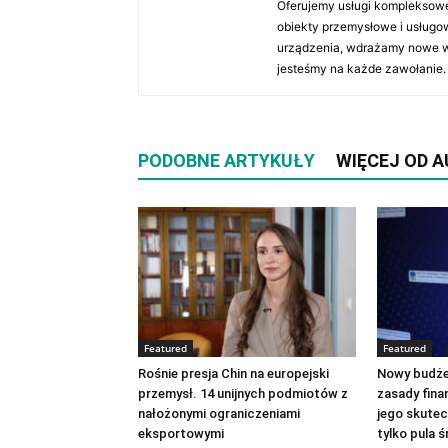
Oferujemy usługi kompleksowe
obiekty przemysłowe i usługow
urządzenia, wdrażamy nowe wł
jesteśmy na każde zawołanie.
PODOBNE ARTYKUŁY
WIĘCEJ OD 
Featured
Featured
Rośnie presja Chin na europejski
Nowy budże
przemysł. 14 unijnych podmiotów z
zasady fina
nałożonymi ograniczeniami
jego skutec
eksportowymi
tylko pula ś