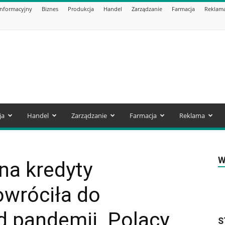
informacyjny
Biznes
Produkcja
Handel
Zarządzanie
Farmacja
Reklam
ja
Handel
Zarządzanie
Farmacja
Reklama
W
na kredyty
wróciła do
 pandemii. Polacy
S