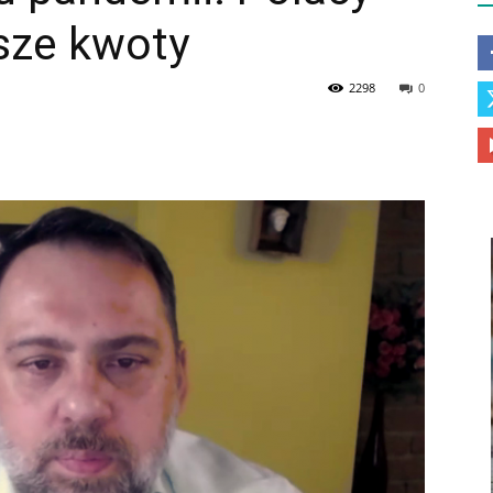
sze kwoty
2298
0