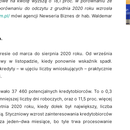
iowe na kwotę wyższą o 18,1 proc. w porównaniu ze
porównaniu do odczytu z grudnia 2020 roku wzrosła
m.pl/
mówi agencji Newseria Biznes dr hab. Waldemar
a.
resie od marca do sierpnia 2020 roku. Od września
erwy w listopadzie, kiedy ponownie wskaźnik spadł.
kredyty – w ujęciu liczby wnioskujących – praktycznie
.
ało 37 460 potencjalnych kredytobiorców. To o 0,3
niejszej liczby dni roboczych, oraz o 11,5 proc. więcej
nia 2020 roku, kiedy dołek był największy, liczba
ią. Styczniowy wzrost zainteresowania kredytobiorców
za jeden–dwa miesiące, bo tyle trwa procesowanie