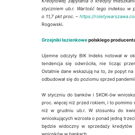
Kredytowej zapytania o kredyty mieszkan
styczniem ub.r. Wartość tego indeksu w 
o 11,7 pkt proc. –
https://roletywarszawa.co
Rogowski.
Grzejniki łazienkowe
polskiego producent
Ujemne odczyty BIK Indeks notował w ok
tendencja się odwróciła, nie licząc prz
Ostatnie dane wskazują na to, że popyt na 
odbudował się do poziomu sprzed pandemii
W styczniu do banków i SKOK-ów wnioskow
proc. więcej niż przed rokiem, i to pomimo m
niż w grudniu ub.r. W stosunku do kwiet
wnioskujących wzrosła o ponad jedną trzec
będzie widoczny w sprzedaży kredytów 
wniosków w bankach.