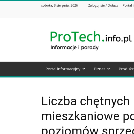
sobota, 8 sierpnia, 2026
Zaloguj się / Dołącz
Portal 
Protech.info.pl
Portal informacyjny
Biznes
Produkc
Liczba chętnych 
mieszkaniowe po
poziomów sprzed